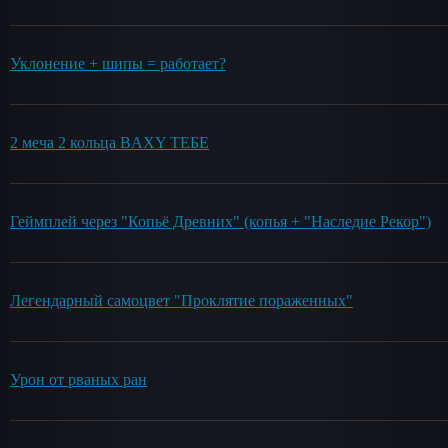
Уклонение + шипы = работает?
2 меча 2 кольца ВAXY ТЕБЕ
Геймплей через "Копьё Древних" (копья + "Наследие Рекор")
Легендарный самоцвет "Проклятие пораженных"
Урон от рваных ран