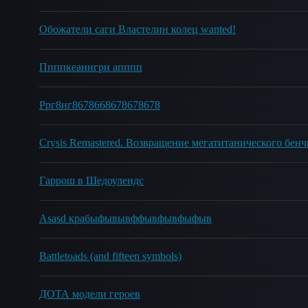
Обожатели саги Властелин колец wanted!
Ппппкеаннгри апппп
Ррг8нг8678668678678678
Crysis Remastered. Возвращение мегатитанического бен
Гаррош в Шедоулендс
Asasd крабыфывывффывфывфыфыв
Battletoads (and fifteen symbols)
ДОТА модели героев