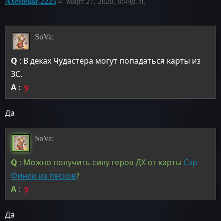
Axestellar-2225
4
Март 27, 2020, 8:49д. п.
SoVa:
Q
: В деках Чудастера могут попадаться карты из
ЗС.
A
:
Да
SoVa:
Q
: Можно получить силу героя ДХ от карты
Сэр
Финли из песков
?
A
:
Да