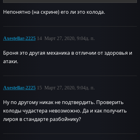
Непонятно (на скрине) его ли это колода.
Axestellar-2225
14
Март 27, 2020, 9:04д. п.
Броня это другая механика в отличии от здоровья и
атаки.
Axestellar-2225
15
Март 27, 2020, 9:04д. п.
Ну по другому никак не подтвердить. Проверить
колоды чудастера невозможно. Да и как получить
лироя в стандарте разбойнику?