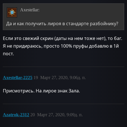
Axestellar:
Да и как получить лироя в стандарте разбойнику?
Если это свежий скрин (даты на нем тоже нет), то баг.
Я не придираюсь, просто 100% пруфы добавлю в 1й
пост.
Axestellar-2225
19
Март 27, 2020, 9:06д. п.
Присмотрись. На лирое знак Зала.
Azatrok-2312
20
Март 27, 2020, 9:09д. п.