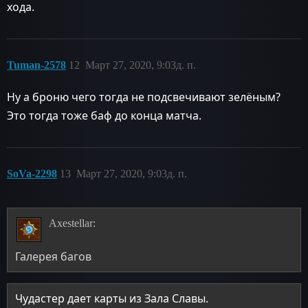
хода.
Tuman-2578
12
Март 27, 2020, 9:03д. п.
Ну а броню чего тогда не подсвечивают зелёным?
Это тогда тоже баф до конца матча.
SoVa-2298
13
Март 27, 2020, 9:03д. п.
Axestellar:
Галерея багов
Чудастер дает карты из Зала Славы.