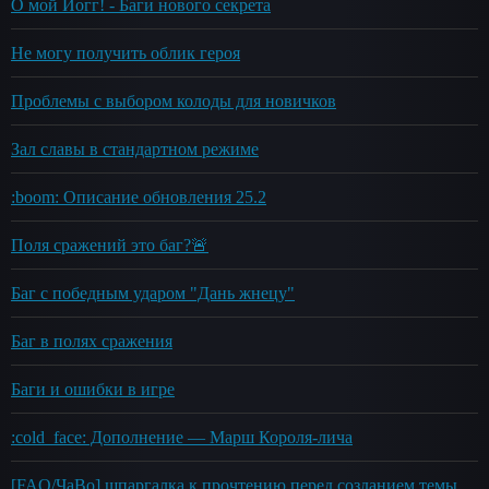
О мой Йогг! - Баги нового секрета
Не могу получить облик героя
Проблемы с выбором колоды для новичков
Зал славы в стандартном режиме
:boom: Описание обновления 25.2
Поля сражений это баг?🚨
Баг с победным ударом "Дань жнецу"
Баг в полях сражения
Баги и ошибки в игре
:cold_face: Дополнение — Марш Короля-лича
[FAQ/ЧаВо] шпаргалка к прочтению перед созданием темы