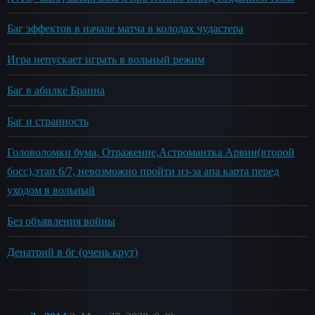
Баг эффектов в начале матча в колодах чудастера
Игра непускает играть в вольный режим
Баг в абилке Бранна
Баг и странность
Головоломки бума, Отражение,Астромантка Арвин(второй
босс),этап 6/7, невозможно пройти из-за апа карта перед
уходом в вольный
Без объявления войны
Денатрий в бг (очень крут)