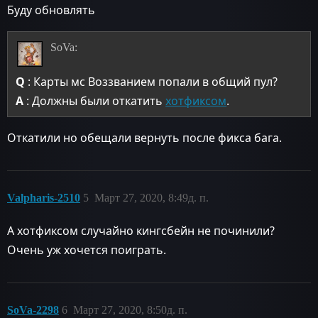
Буду обновлять
SoVa:
Q
: Карты мс Воззванием попали в общий пул?
A
: Должны были откатить
хотфиксом
.
Откатили но обещали вернуть после фикса бага.
Valpharis-2510
5
Март 27, 2020, 8:49д. п.
А хотфиксом случайно кингсбейн не починили?
Очень уж хочется поиграть.
SoVa-2298
6
Март 27, 2020, 8:50д. п.