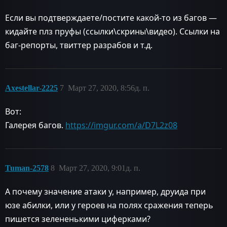
Если вы подтверждаете/постите какой-то из багов —
кидайте плз пруфы (ссылки\скрины\видео). Ссылки на
баг-репорты, твиттер разрабов и т.д.
Axestellar-2225
7
Март 27, 2020, 8:56д. п.
Вот:
Галерея багов.
https://imgur.com/a/D7L2z08
Tuman-2578
8
Март 27, 2020, 9:01д. п.
А почему значение атаки у, например, друида при
юзе абилки, или у героев на полях сражения теперь
пишется зелененькими циферками?