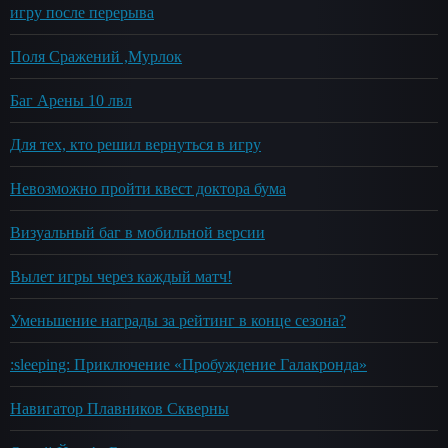
игру после перерыва
Поля Сражений ,Мурлок
Баг Арены 10 лвл
Для тех, кто решил вернуться в игру
Невозможно пройти квест доктора бума
Визуальный баг в мобильной версии
Вылет игры через каждый матч!
Уменьшение награды за рейтинг в конце сезона?
:sleeping: Приключение «Пробуждение Галакронда»
Навигатор Плавников Скверны