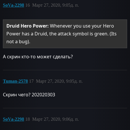
SoVa-2298
16
Март 27, 2020, 9:05д. п.
Druid Hero Power:
Whenever you use your Hero
Power has a Druid, the attack symbol is green. (Its
not a bug).
А скрин кто-то может сделать?
Tuman-2578
17
Март 27, 2020, 9:05д. п.
Скрин чего? 202020303
SoVa-2298
18
Март 27, 2020, 9:06д. п.