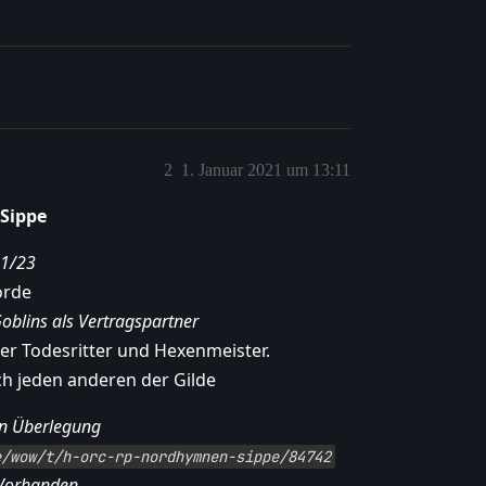
2
1. Januar 2021 um 13:11
Sippe
1/23
rde
Goblins als Vertragspartner
ßer Todesritter und Hexenmeister.
h jeden anderen der Gilde
In Überlegung
e/wow/t/h-orc-rp-nordhymnen-sippe/84742
 Vorhanden