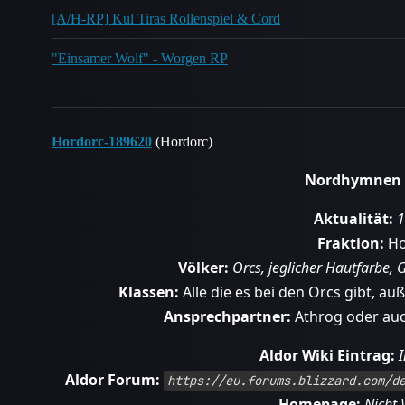
[A/H-RP] Kul Tiras Rollenspiel & Cord
"Einsamer Wolf" - Worgen RP
Hordorc-189620
(Hordorc)
Nordhymnen 
Aktualität:
1
Fraktion:
Ho
Völker:
Orcs, jeglicher Hautfarbe, 
Klassen:
Alle die es bei den Orcs gibt, au
Ansprechpartner:
Athrog oder auc
Aldor Wiki Eintrag:
Aldor Forum:
https://eu.forums.blizzard.com/d
Homepage:
Nicht