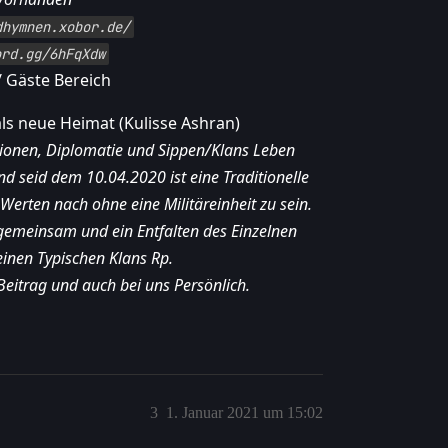
dhymnen.xobor.de/
ord.gg/6hFqXdw
/ Gäste Bereich
als neue Heimat (Kulisse Ashran)
itionen, Diplomatie und Sippen/Klans Leben
d seid dem 10.04.2020 ist eine Traditionelle
Werten nach ohne eine Militäreinheit zu sein.
n gemeinsam und ein Entfalten des Einzelnen
einen Typischen Klans Rp.
eitrag und auch bei uns Persönlich.
3
1. Januar 2021 um 15:02